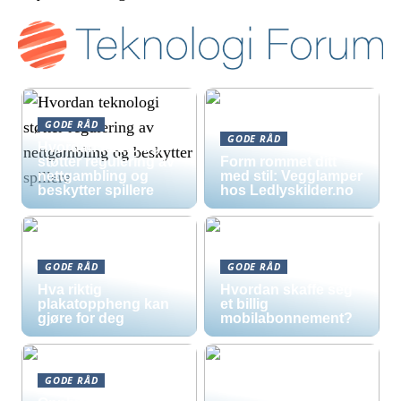
GODE RÅD
GODE RÅD
Hvordan teknologi
støtter regulering av
Form rommet ditt
nettgambling og
med stil: Vegglamper
beskytter spillere
hos Ledlyskilder.no
GODE RÅD
GODE RÅD
Hva riktig
Hvordan skaffe seg
plakatoppheng kan
et billig
gjøre for deg
mobilabonnement?
GODE RÅD