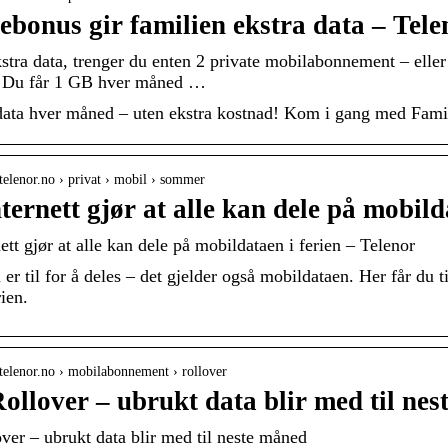
ebonus gir familien ekstra data – Tele
kstra data, trenger du enten 2 private mobilabonnement – elle
. Du får 1 GB hver måned …
data hver måned – uten ekstra kostnad! Kom i gang med Famil
telenor.no › privat › mobil › sommer
nternett gjør at alle kan dele på mobild
ett gjør at alle kan dele på mobildataen i ferien – Telenor
r til for å deles – det gjelder også mobildataen. Her får du t
ien.
telenor.no › mobilabonnement › rollover
ollover – ubrukt data blir med til nes
ver – ubrukt data blir med til neste måned