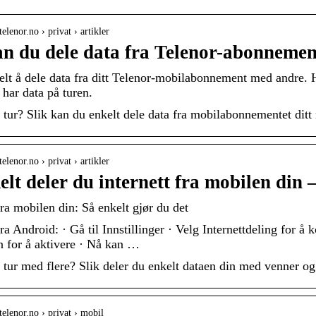
elenor.no › privat › artikler
an du dele data fra Telenor-abonnement
elt å dele data fra ditt Telenor-mobilabonnement med andre. H
 har data på turen.
 tur? Slik kan du enkelt dele data fra mobilabonnementet ditt 
elenor.no › privat › artikler
elt deler du internett fra mobilen din 
fra mobilen din: Så enkelt gjør du det
fra Android: · Gå til Innstillinger · Velg Internettdeling for 
n for å aktivere · Nå kan …
 tur med flere? Slik deler du enkelt dataen din med venner og
telenor.no › privat › mobil