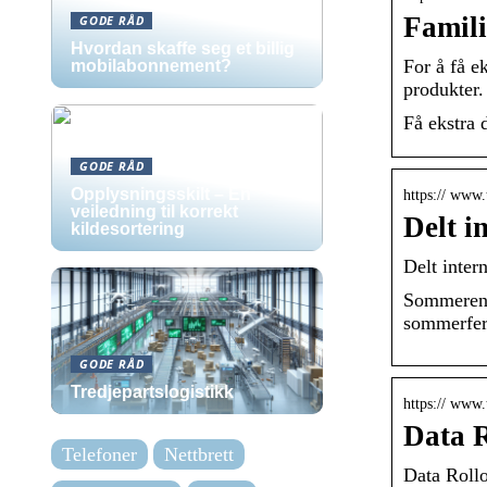
Famili
GODE RÅD
Hvordan skaffe seg et billig
For å få e
mobilabonnement?
produkter
Få ekstra 
GODE RÅD
Opplysningsskilt – En
https:// www.
veiledning til korrekt
Delt i
kildesortering
Delt intern
Sommeren e
sommerfer
GODE RÅD
Tredjepartslogistikk
https:// www.
Data R
Telefoner
Nettbrett
Data Rollo