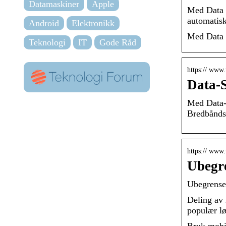
Datamaskiner
Apple
Med Data R
automatisk
Android
Elektronikk
Med Data R
Teknologi
IT
Gode Råd
https:// www.
Data-S
Med Data-S
Bredbånds
https:// www
Ubegre
Ubegrense
Deling av 
populær l
Bruk mobil