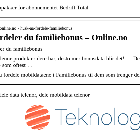
apakker for abonnementet Bedrift Total
online.no › husk-aa-fordele-familiebonus
ordeler du familiebonus – Online.no
ler du familiebonus
elenor-produkter dere har, desto mer bonusdata blir det! … De y
de som oftest …
u fordele mobildataene i Familiebonus til dem som trenger d
le data telenor, dele mobildata telenor