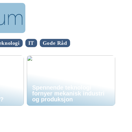
eknologi
IT
Gode Råd
Spennende teknologi
fornyer mekanisk industri
t?
og produksjon