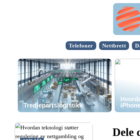
Telefoner
Nettbrett
D
Hvorda
Tredjepartslogistikk
iPhone
Dele 