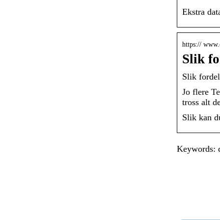
Ekstra dat
https:// www.
Slik f
Slik forde
Jo flere T
tross alt 
Slik kan d
Keywords: de