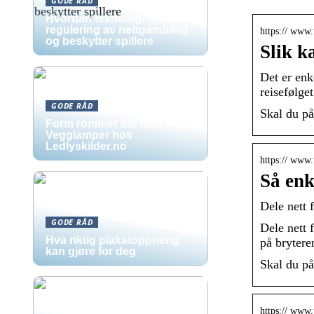
GODE RÅD
Hvordan teknologi støtter
regulering av nettgambling
https:// www.t
og beskytter spillere
Slik k
Det er enk
reisefølget
GODE RÅD
Skal du på
Form rommet ditt med stil:
Vegglamper hos
Ledlyskilder.no
https:// www.t
Så enk
Dele nett 
GODE RÅD
Dele nett 
Hva riktig plakatoppheng
på brytere
kan gjøre for deg
Skal du på
https:// www.