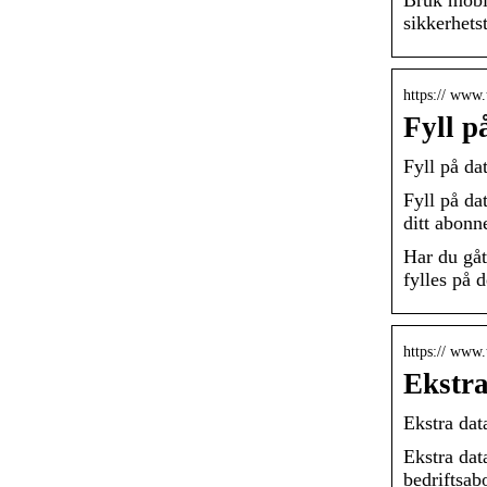
sikkerhets
https:// www.
Fyll p
Fyll på d
Fyll på da
ditt abonn
Har du gåt
fylles på 
https:// www.
Ekstra
Ekstra dat
Ekstra data
bedriftsa