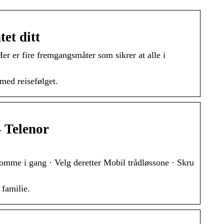
et ditt
er er fire fremgangsmåter som sikrer at alle i
med reisefølget.
– Telenor
å komme i gang · Velg deretter Mobil trådløssone · Skru
 familie.