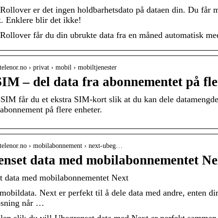
ollover er det ingen holdbarhetsdato på dataen din. Du får m
. Enklere blir det ikke!
ollover får du din ubrukte data fra en måned automatisk med
telenor.no › privat › mobil › mobiltjenester
IM – del data fra abonnementet på fle
IM får du et ekstra SIM-kort slik at du kan dele datamengde
abonnement på flere enheter.
.telenor.no › mobilabonnement › next-ubeg…
nset data med mobilabonnementet Nex
t data med mobilabonnementet Next
mobildata. Next er perfekt til å dele data med andre, enten d
øsning når …
en slik du vil! Ubegrenset data med Next er perfekt sammen