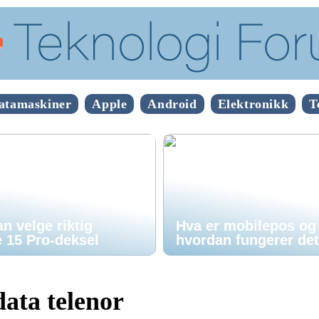
atamaskiner
Apple
Android
Elektronikk
T
n velge riktig
Hva er mobilepos og
 15 Pro-deksel
hvordan fungerer de
data telenor