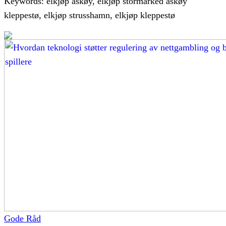
Keywords: elkjøp askøy, elkjøp stormarked askøy
kleppestø, elkjøp strusshamn, elkjøp kleppestø
Gode Råd