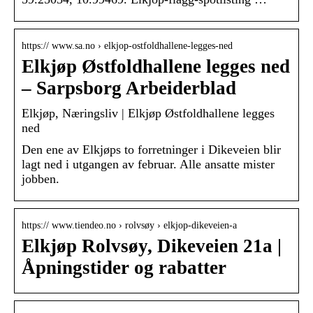
https:// www.sa.no › elkjop-ostfoldhallene-legges-ned
Elkjøp Østfoldhallene legges ned
– Sarpsborg Arbeiderblad
Elkjøp, Næringsliv | Elkjøp Østfoldhallene legges
ned
Den ene av Elkjøps to forretninger i Dikeveien blir
lagt ned i utgangen av februar. Alle ansatte mister
jobben.
https:// www.tiendeo.no › rolvsøy › elkjop-dikeveien-a
Elkjøp Rolvsøy, Dikeveien 21a |
Åpningstider og rabatter