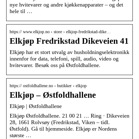
nye hvitevarer og andre kjøkkenapparater – og det
hele til …
https:// www.elkjop.no › store › elkjop-fredrikstad-dike…
Elkjøp Fredrikstad Dikeveien 41
Elkjøp har et stort utvalg av husholdningselektronikk
innenfor for data, telefoni, spill, audio, video og
hvitevarer. Besøk oss på Østfoldhallene.
https:// ostfoldhallene.no › butikker › elkjop
Elkjøp – Østfoldhallene
Elkjøp | Østfoldhallene
Elkjøp Østfoldhallene. 21 00 21 … Ring · Dikeveien
28, 1661 Rolvsøy (Fredrikstad, Viken – tidl.
Østfold). Gå til hjemmeside. Elkjøp er Nordens
største …