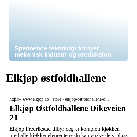
Spennende teknologi fornyer
mekanisk industri og produksjon
Elkjøp østfoldhallene
https:// www.elkjop.no › store › elkjop-ostfoldhallene-di…
Elkjøp Østfoldhallene Dikeveien
21
Elkjøp Fredrikstad tilbyr deg et komplett kjøkken
med alle kjøkkenelementene du kan ønske deg, pluss