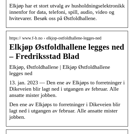
Elkjøp har et stort utvalg av husholdningselektronikk
innenfor for data, telefoni, spill, audio, video og
hvitevarer. Besøk oss på Østfoldhallene.
https:// www.f-b.no › elkjop-ostfoldhallene-legges-ned
Elkjøp Østfoldhallene legges ned
– Fredriksstad Blad
Elkjøp, Østfoldhallene | Elkjøp Østfoldhallene
legges ned
13. jan. 2023 — Den ene av Elkjøps to forretninger i
Dikeveien blir lagt ned i utgangen av februar. Alle
ansatte mister jobben.
Den ene av Elkjøps to forretninger i Dikeveien blir
lagt ned i utgangen av februar. Alle ansatte mister
jobben.