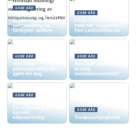
GODE RÅD
GODE RÅD
Hvordan teknologi
støtter regulering av
Form rommet ditt
nettgambling og
med stil: Vegglamper
beskytter spillere
hos Ledlyskilder.no
GODE RÅD
GODE RÅD
Hva riktig
Hvordan skaffe seg
plakatoppheng kan
et billig
gjøre for deg
mobilabonnement?
GODE RÅD
Opplysningsskilt –
En veiledning til
GODE RÅD
korrekt
kildesortering
Tredjepartslogistikk