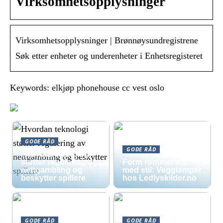
Virksomhetsopplysninger
Virksomhetsopplysninger | Brønnøysundregistrene
Søk etter enheter og underenheter i Enhetsregisteret
Keywords: elkjøp phonehouse cc vest oslo
GODE RÅD
GODE RÅD
Hvordan teknologi
støtter regulering av
Form rommet ditt
nettgambling og
med stil: Vegglamper
beskytter spillere
hos Ledlyskilder.no
GODE RÅD
GODE RÅD