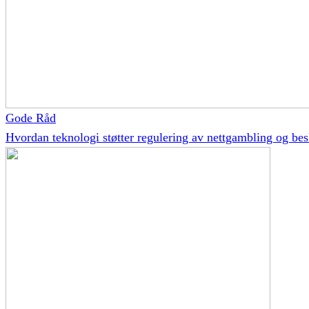
Gode Råd
Hvordan teknologi støtter regulering av nettgambling og besk