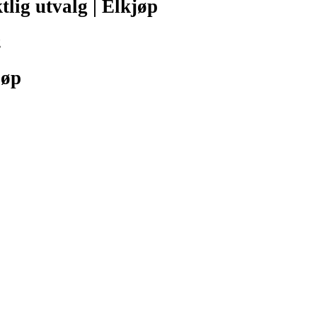
tlig utvalg | Elkjøp
g
jøp