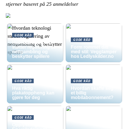
stjerner baseret på
25
anmeldelser
GODE RÅD
GODE RÅD
Hvordan teknologi
støtter regulering av
Form rommet ditt
nettgambling og
med stil: Vegglamper
beskytter spillere
hos Ledlyskilder.no
GODE RÅD
GODE RÅD
Hva riktig
Hvordan skaffe seg
plakatoppheng kan
et billig
gjøre for deg
mobilabonnement?
GODE RÅD
Opplysningsskilt –