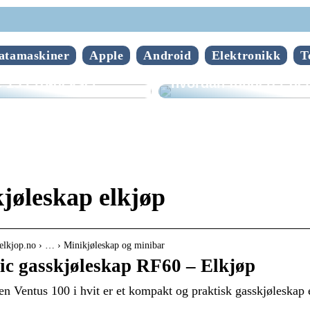
atamaskiner
Apple
Android
Elektronikk
T
n velge riktig
Hva er mobilepos og
 15 Pro-deksel
hvordan fungerer de
jøleskap elkjøp
elkjop.no › … › Minikjøleskap og minibar
c gasskjøleskap RF60 – Elkjøp
en Ventus 100 i hvit er et kompakt og praktisk gasskjøleskap e