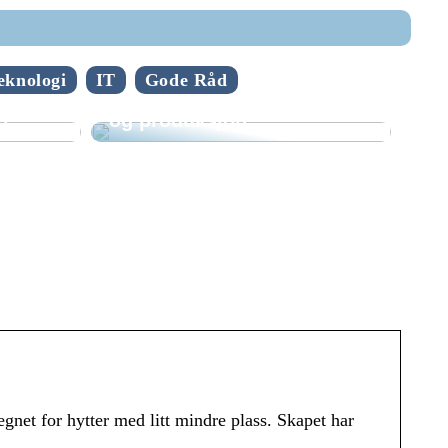
Spennende teknologi
eknologi
IT
Gode Råd
fornyer mekanisk industri
t?
og produksjon
gnet for hytter med litt mindre plass. Skapet har