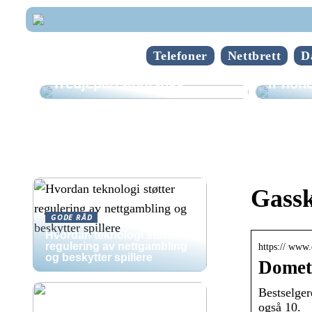
Telefoner
Nettbrett
D
Hvorda
Tredjepartslogistikk
iPhone
Gassk
GODE RÅD
Hvordan teknologi støtter
regulering av nettgambling
https:// www.
og beskytter spillere
Dometi
Bestselger
også 10.