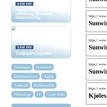
GODE RÅD
Opplysningsskilt – En
veiledning til korrekt
https:// www.
kildesortering
Sunwin
https:// www.
Sunwin
GODE RÅD
Tredjepartslogistikk
https:// www.
Telefoner
Nettbrett
Sunwin
Datamaskiner
Apple
Android
Elektronikk
https:// www.
Teknologi
IT
Gode Råd
Kjøles