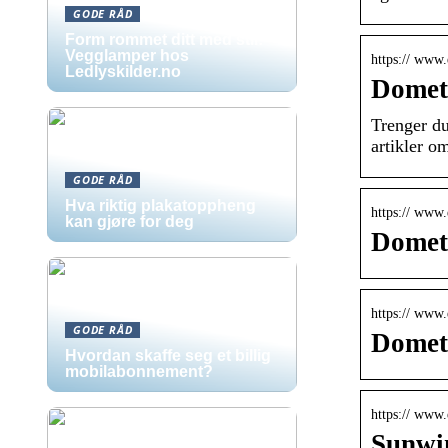
GODE RÅD
Form rommet ditt med stil:
Vegglamper hos
https:// www.
Ledlyskilder.no
Dometi
Trenger du
artikler o
GODE RÅD
Hva riktig plakatoppheng
https:// www.
kan gjøre for deg
Dometi
https:// www.
GODE RÅD
Domet
Hvordan skaffe seg et billig
mobilabonnement?
https:// www.
Sunwin