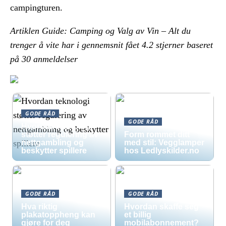
campingturen.
Artiklen Guide: Camping og Valg av Vin – Alt du
trenger å vite har i gennemsnit fået
4.2
stjerner baseret
på
30
anmeldelser
GODE RÅD
GODE RÅD
Hvordan teknologi
støtter regulering av
Form rommet ditt
nettgambling og
med stil: Vegglamper
beskytter spillere
hos Ledlyskilder.no
GODE RÅD
GODE RÅD
Hva riktig
Hvordan skaffe seg
plakatoppheng kan
et billig
gjøre for deg
mobilabonnement?