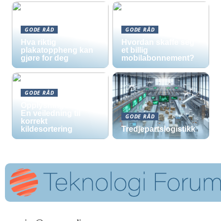
GODE RÅD
GODE RÅD
Hva riktig
Hvordan skaffe seg
plakatoppheng kan
et billig
gjøre for deg
mobilabonnement?
GODE RÅD
Opplysningsskilt –
En veiledning til
GODE RÅD
korrekt
kildesortering
Tredjepartslogistikk