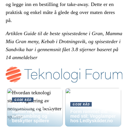
og legge inn en bestilling for take-away. Dette er en
praktisk og enkel måte å glede deg over maten deres
på.
Artiklen Guide til de beste spisestedene i Gran, Mamma
Mia Gran meny, Kebab i Drotningsvik, og spisesteder i
Sandvika har i gennemsnit fået
3.8
stjerner baseret på
14
anmeldelser
GODE RÅD
GODE RÅD
Hvordan teknologi
støtter regulering av
Form rommet ditt
nettgambling og
med stil: Vegglamper
beskytter spillere
hos Ledlyskilder.no