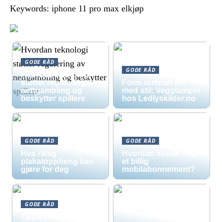
Keywords: iphone 11 pro max elkjøp
GODE RÅD
GODE RÅD
Hvordan teknologi
støtter regulering av
Form rommet ditt
nettgambling og
med stil: Vegglamper
beskytter spillere
hos Ledlyskilder.no
GODE RÅD
GODE RÅD
Hva riktig
Hvordan skaffe seg
plakatoppheng kan
et billig
gjøre for deg
mobilabonnement?
GODE RÅD
Opplysningsskilt –