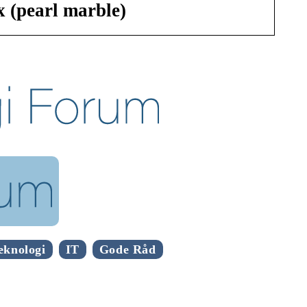
x (pearl marble)
eknologi
IT
Gode Råd