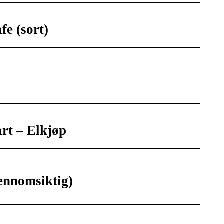
e (sort)
rt – Elkjøp
ennomsiktig)