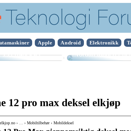
atamaskiner
Apple
Android
Elektronikk
T
n velge riktig
Hva er mobilepos og
 15 Pro-deksel
hvordan fungerer de
e 12 pro max deksel elkjøp
elkjop.no › … › Mobiltilbehør › Mobildeksel