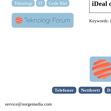
iDeal 
Teknologi
IT
Gode Råd
Keywords: i
Telefoner
Nettbrett
D
service@norgemedia.com