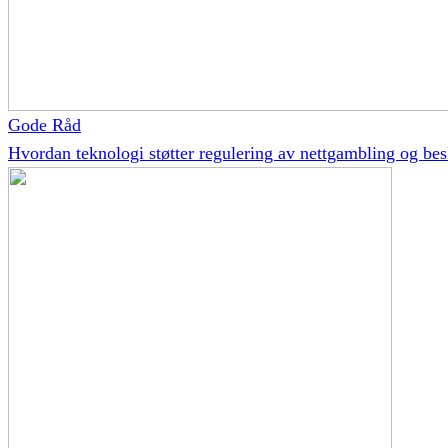
Gode Råd
Hvordan teknologi støtter regulering av nettgambling og besk