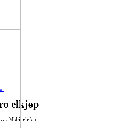
on
ro elkjøp
 … › Mobiltelefon