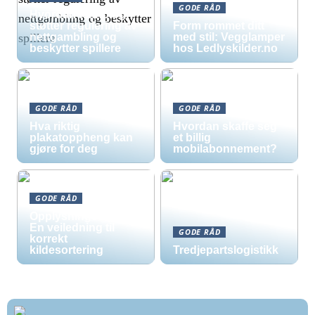
GODE RÅD
Hvordan teknologi
støtter regulering av
Form rommet ditt
nettgambling og
med stil: Vegglamper
beskytter spillere
hos Ledlyskilder.no
GODE RÅD
GODE RÅD
Hva riktig
Hvordan skaffe seg
plakatoppheng kan
et billig
gjøre for deg
mobilabonnement?
GODE RÅD
Opplysningsskilt –
En veiledning til
GODE RÅD
korrekt
kildesortering
Tredjepartslogistikk