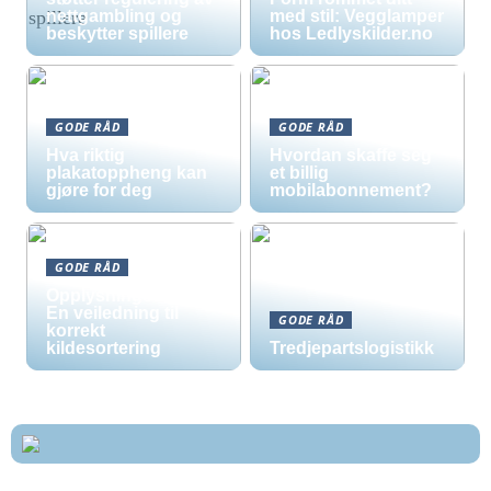
nettgambling og
med stil: Vegglamper
beskytter spillere
hos Ledlyskilder.no
GODE RÅD
GODE RÅD
Hva riktig
Hvordan skaffe seg
plakatoppheng kan
et billig
gjøre for deg
mobilabonnement?
GODE RÅD
Opplysningsskilt –
En veiledning til
GODE RÅD
korrekt
kildesortering
Tredjepartslogistikk