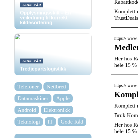
Rabattkod
GODE RÅD
Komplett r
Opplysningsskilt – En
TrustDeals
veiledning til korrekt
kildesortering
https:// www
Medle
Her hos Ra
GODE RÅD
hele 15 % 
Tredjepartslogistikk
https:// www.
Telefoner
Nettbrett
Komple
Datamaskiner
Apple
Komplett r
Android
Elektronikk
Bruk Kompl
Teknologi
IT
Gode Råd
Her hos Ra
hele 15 % 