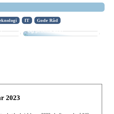
Spennende teknologi
eknologi
IT
Gode Råd
fornyer mekanisk industri
t?
og produksjon
ar 2023