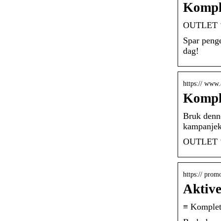
Komple
OUTLET ✨ o
Spar penge
dag!
https:// www.
Komple
Bruk denne
kampanjek
OUTLET ✨ o
https:// pro
Aktive
≡ Komplet