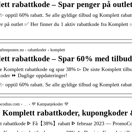
tt rabattkode – Spar penger på outlet
pptil 60% rabatt. Se alle gyldige tilbud og Komplett rabatt
r på outlet ✅ Her finner du 1 aktiv rabattkode fra Komplett 
aftenposten.no › rabattkoder › komplett
tt rabattkode – Spar 60% med tilbud 
 Komplett rabattkode og spar 38% ▻ De siste Komplett tilbud
oder ⏩ Daglige oppdateringer!
pptil 60% rabatt. Se alle gyldige tilbud og Komplett rabat
mocodius.com › … › 💜 Kampanjekoder 💜
 Komplett rabattkoder, kupongkoder 
t rabattkode ᐈ Få【38%】rabatt ᐈ februar 2023 — PromoC