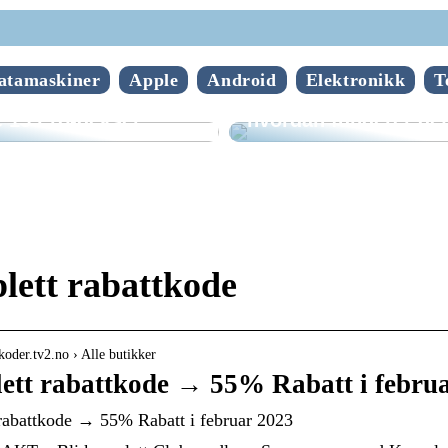
atamaskiner
Apple
Android
Elektronikk
T
n velge riktig
Hva er mobilepos og
 15 Pro-deksel
hvordan fungerer de
ett rabattkode
tkoder.tv2.no › Alle butikker
tt rabattkode → 55% Rabatt i febru
rabattkode → 55% Rabatt i februar 2023