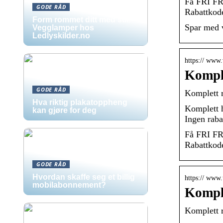
Få FRI FR
GODE RÅD
Rabattkode
Form rommet ditt med stil:
Spar med v
Vegglamper hos
Ledlyskilder.no
https:// www.
Komple
GODE RÅD
Komplett r
Hva riktig plakatoppheng
Komplett h
kan gjøre for deg
Ingen raba
Få FRI FR
Rabattkod
GODE RÅD
Hvordan skaffe seg et billig
https:// www.
mobilabonnement?
Komple
Komplett r