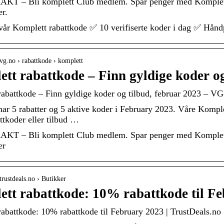
AKT – Bli komplett Club medlem. Spar penger med Komplett r
r.
år Komplett rabattkode ✅ 10 verifiserte koder i dag ✅ Hånd
vg.no › rabattkode › komplett
tt rabattkode – Finn gyldige koder og
abattkode – Finn gyldige koder og tilbud, februar 2023 – VG
ar 5 rabatter og 5 aktive koder i February 2023. Våre Komplet
ttkoder eller tilbud …
AKT – Bli komplett Club medlem. Spar penger med Komplett r
er
trustdeals.no › Butikker
tt rabattkode: 10% rabattkode til F
abattkode: 10% rabattkode til February 2023 | TrustDeals.no