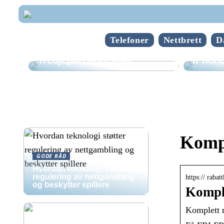
Telefoner
Nettbrett
D
Hvorda
Tredjepartslogistikk
iPhone
Kompl
GODE RÅD
Hvordan teknologi støtter
regulering av nettgambling
https:// rabat
og beskytter spillere
Komple
Komplett 