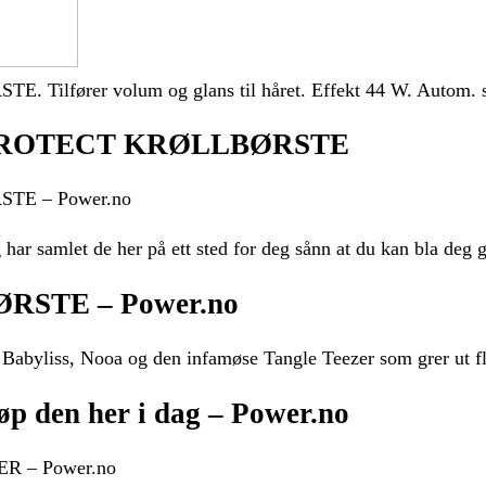
er volum og glans til håret. Effekt 44 W. Autom. spen
PROTECT KRØLLBØRSTE
E – Power.no
 har samlet de her på ett sted for deg sånn at du kan bla deg 
STE – Power.no
byliss, Nooa og den infamøse Tangle Teezer som grer ut flok
jøp den her i dag – Power.no
OWER – Power.no