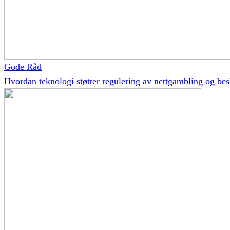
Gode Råd
Hvordan teknologi støtter regulering av nettgambling og besk