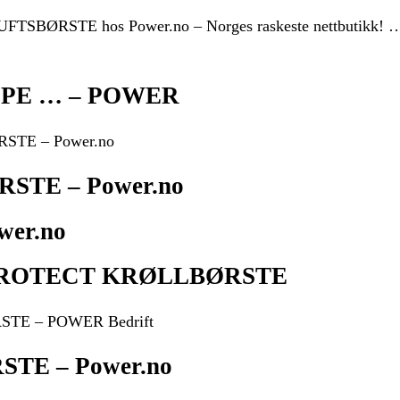
BØRSTE hos Power.no – Norges raskeste nettbutik
3PE … – POWER
TE – Power.no
STE – Power.no
wer.no
PROTECT KRØLLBØRSTE
E – POWER Bedrift
E – Power.no