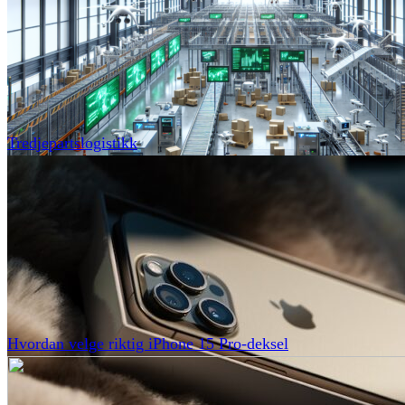
Tredjepartslogistikk
Hvordan velge riktig iPhone 15 Pro-deksel