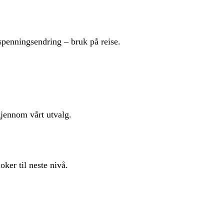
ningsendring – bruk på reise.
gjennom vårt utvalg.
er til neste nivå.