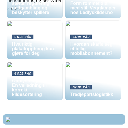
støtter regulering av
Form rommet ditt
nettgambling og
med stil: Vegglamper
beskytter spillere
hos Ledlyskilder.no
GODE RÅD
GODE RÅD
Hva riktig
Hvordan skaffe seg
plakatoppheng kan
et billig
gjøre for deg
mobilabonnement?
GODE RÅD
Opplysningsskilt –
En veiledning til
GODE RÅD
korrekt
kildesortering
Tredjepartslogistikk