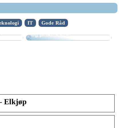
Spennende teknologi
eknologi
IT
Gode Råd
fornyer mekanisk industri
t?
og produksjon
– Elkjøp