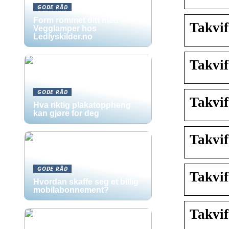
GODE RÅD
Form rommet ditt med stil:
Takvif
Vegglamper hos
Ledlyskilder.no
Takvif
GODE RÅD
Takvif
Hva riktig plakatoppheng
kan gjøre for deg
Takvif
GODE RÅD
Takvi
Hvordan skaffe seg et billig
mobilabonnement?
Takvi