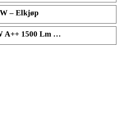
 W – Elkjøp
5W A++ 1500 Lm …