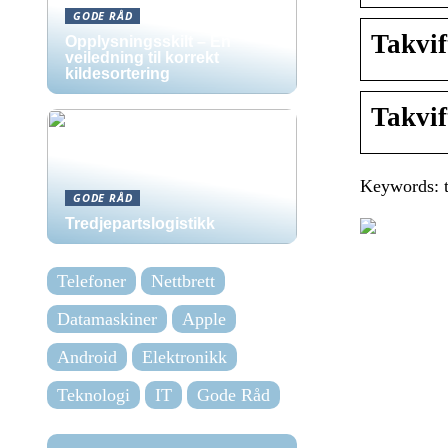
GODE RÅD
Takvif
Opplysningsskilt – En
veiledning til korrekt
kildesortering
Takvi
Keywords: t
GODE RÅD
Tredjepartslogistikk
Telefoner
Nettbrett
Datamaskiner
Apple
Android
Elektronikk
Teknologi
IT
Gode Råd