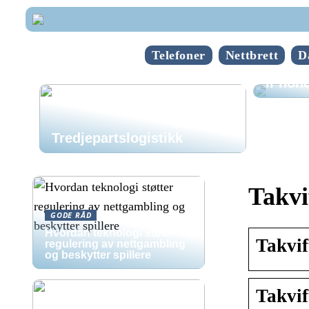
Telefoner
Nettbrett
D
Hvorda
iPhone
Tredjepartslogistikk
Takvi
GODE RÅD
Hvordan teknologi støtter
Takvif
regulering av nettgambling
og beskytter spillere
Takvif