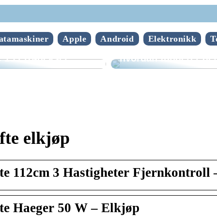
atamaskiner
Apple
Android
Elektronikk
T
n velge riktig
Hva er mobilepos og
 15 Pro-deksel
hvordan fungerer de
fte elkjøp
te 112cm 3 Hastigheter Fjernkontroll 
te Haeger 50 W – Elkjøp