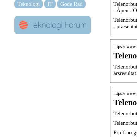
Teknologi
IT
Gode Råd
Telenorbut
. Åpent. O
Telenorbut
, præsenta
https:// www.
Teleno
Telenorbut
årsresult
https:// www.
Teleno
Telenorbu
Telenorbut
Proff.no g