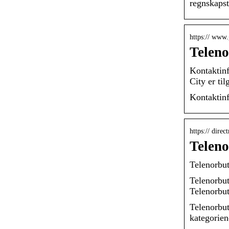
regnskapst
https:// www.
Teleno
Kontaktinf
City er til
Kontaktinf
https:// direc
Teleno
Telenorbut
Telenorbut
Telenorbut
Telenorbut
kategorien