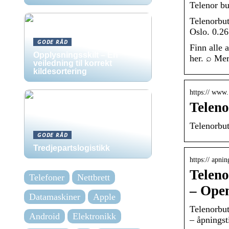
Telenor bu
Telenorbut
Oslo. 0.2
GODE RÅD
Finn alle 
Opplysningsskilt – En
her. ⌕ Mer
veiledning til korrekt
kildesortering
https:// www.
Teleno
Telenorbut
GODE RÅD
Tredjepartslogistikk
https:// apni
Teleno
Telefoner
Nettbrett
– Ope
Datamaskiner
Apple
Telenorbut
Android
Elektronikk
– åpningst