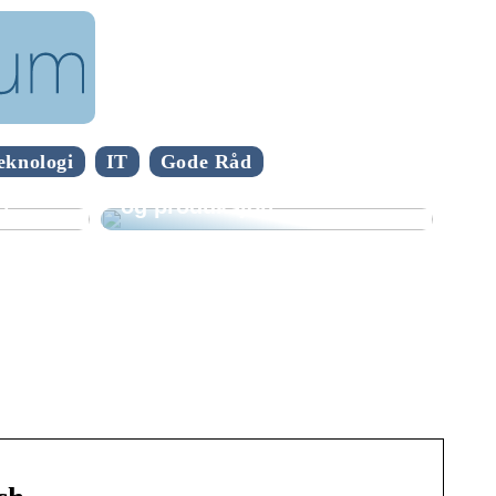
Spennende teknologi
eknologi
IT
Gode Råd
fornyer mekanisk industri
t?
og produksjon