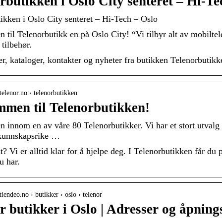
rbutikken i Oslo City senteret – Hi-Te
ikken i Oslo City senteret – Hi-Tech – Oslo
til Telenorbutikk en på Oslo City! “Vi tilbyr alt av mobiltele
tilbehør.
r, kataloger, kontakter og nyheter fra butikken Telenorbutikke
telenor.no › telenorbutikken
men til Telenorbutikken!
innom en av våre 80 Telenorbutikker. Vi har et stort utvalg av
l kunnskapsrike …
t? Vi er alltid klar for å hjelpe deg. I Telenorbutikken får du 
u har.
tiendeo.no › butikker › oslo › telenor
r butikker i Oslo | Adresser og åpning