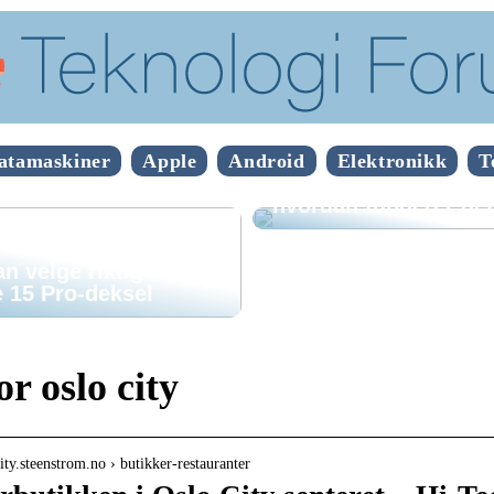
atamaskiner
Apple
Android
Elektronikk
T
Hva er mobilepos og
hvordan fungerer de
n velge riktig
 15 Pro-deksel
r oslo city
city.steenstrom.no › butikker-restauranter