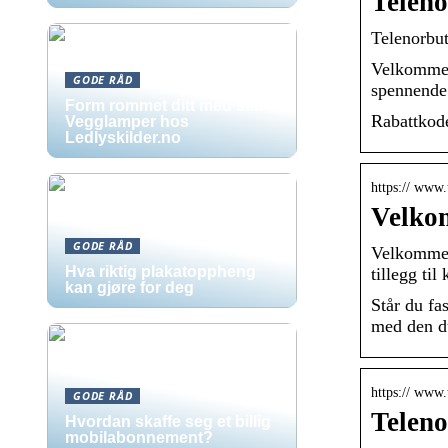
Teleno
Telenorbut
Velkommen 
GODE RÅD
spennende 
Form rommet ditt med stil:
Rabattkode
Vegglamper hos
Ledlyskilder.no
https:// www.
Velkom
GODE RÅD
Velkommen 
Hva riktig plakatoppheng
tillegg ti
kan gjøre for deg
Står du fas
med den d
https:// www.
GODE RÅD
Teleno
Hvordan skaffe seg et billig
mobilabonnement?