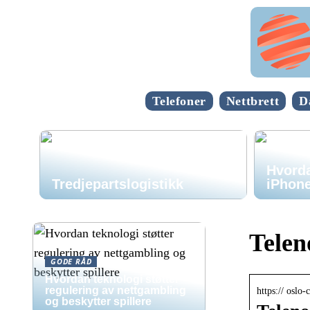
Telefoner
Nettbrett
D
Hvorda
Tredjepartslogistikk
iPhone
Teleno
GODE RÅD
Hvordan teknologi støtter
regulering av nettgambling
https:// oslo-
og beskytter spillere