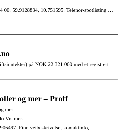
 04 00. 59.9128834, 10.751595. Telenor-spotlisting …
.no
iftsinntekter) på NOK 22 321 000 med et registrert
ller og mer – Proff
og mer
lo Vis mer.
906497. Finn veibeskrivelse, kontaktinfo,