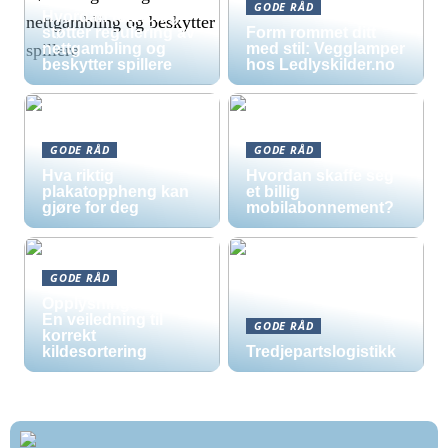
GODE RÅD
Hvordan teknologi
støtter regulering av
Form rommet ditt
nettgambling og
med stil: Vegglamper
beskytter spillere
hos Ledlyskilder.no
GODE RÅD
GODE RÅD
Hva riktig
Hvordan skaffe seg
plakatoppheng kan
et billig
gjøre for deg
mobilabonnement?
GODE RÅD
Opplysningsskilt –
En veiledning til
GODE RÅD
korrekt
kildesortering
Tredjepartslogistikk