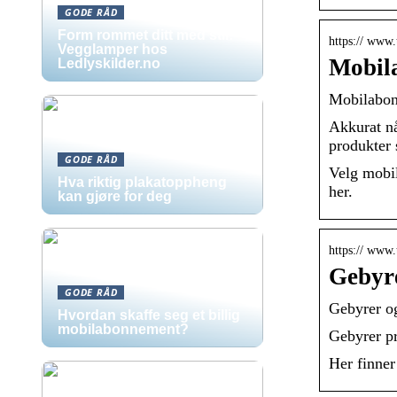
GODE RÅD
Form rommet ditt med stil:
https:// www.
Vegglamper hos
Mobila
Ledlyskilder.no
Mobilabonn
Akkurat nå
produkter
GODE RÅD
Velg mobil
Hva riktig plakatoppheng
her.
kan gjøre for deg
https:// www.
Gebyre
GODE RÅD
Gebyrer og
Hvordan skaffe seg et billig
mobilabonnement?
Gebyrer pr
Her finner