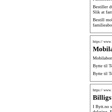
Bestiller 
Slik at fa
Bestill mo
familieab
https:// www.
Mobila
Mobilabonn
Bytte til 
Bytte til 
https:// www
Billig
I Bytt.no 
dekning. F