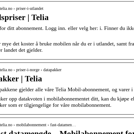
elia.no › priser-i-utlandet
spriser | Telia
 for ditt abonnement. Logg inn. eller velg her: i. Finner du ikk
 mye det koster å bruke mobilen når du er i utlandet, samt fra
r landet det gjelder.
telia.no › priser-i-norge › datapakker
kker | Telia
pakkene gjelder alle våre Telia Mobil-abonnement, og varer i
er opp datakvoten i mobilabonnementet ditt, kan du kjøpe ek
ker som er tilgjengelige for våre mobilabonnement.
.telia.no › mobilabonnement › fast-datamen…
st datamengde – Mobilabonnement for 