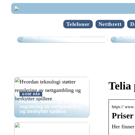
Telefoner
Nettbrett
D
Hvorda
Tredjepartslogistikk
iPhone
Telia 
GODE RÅD
Hvordan teknologi støtter
regulering av nettgambling
https:// www.t
og beskytter spillere
Priser
Her finner