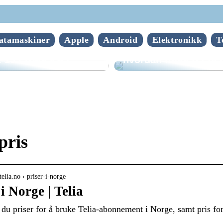
atamaskiner
Apple
Android
Elektronikk
T
n velge riktig
Hva er mobilepos og
 15 Pro-deksel
hvordan fungerer de
pris
elia.no › priser-i-norge
 i Norge | Telia
 du priser for å bruke Telia-abonnement i Norge, samt pris fo