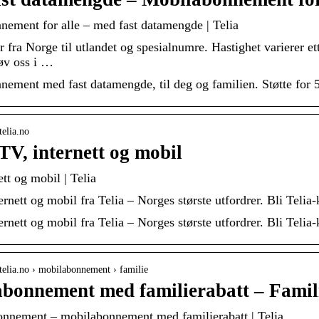
ement for alle – med fast datamengde | Telia
r fra Norge til utlandet og spesialnumre. Hastighet varierer e
øv oss i …
ement med fast datamengde, til deg og familien. Støtte for 5
telia.no
 TV, internett og mobil
ett og mobil | Telia
ernett og mobil fra Telia – Norges største utfordrer. Bli Telia
ernett og mobil fra Telia – Norges største utfordrer. Bli Telia
telia.no › mobilabonnement › familie
abonnement med familierabatt – Fami
onnement – mobilabonnement med familierabatt | Telia