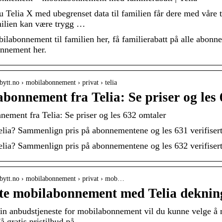
du Telia X med ubegrenset data til familien får dere med våre t
milien kan være trygg …
bilabonnement til familien her, få familierabatt på alle abonn
onnement her.
bytt.no › mobilabonnement › privat › telia
bonnement fra Telia: Se priser og les
ement fra Telia: Se priser og les 632 omtaler
Telia? Sammenlign pris på abonnementene og les 631 verifiserte
Telia? Sammenlign pris på abonnementene og les 632 verifisert
.bytt.no › mobilabonnement › privat › mob…
ste mobilabonnement med Telia deknin
sin anbudstjeneste for mobilabonnement vil du kunne velge å m
å gratis pristilbud på …