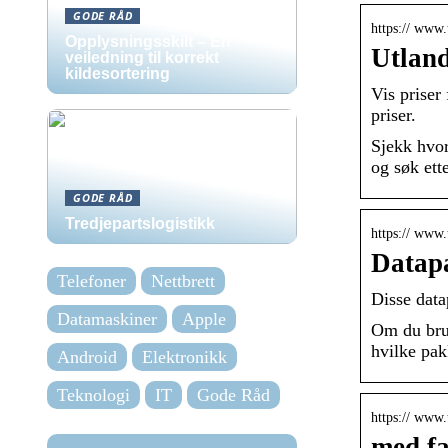
GODE RÅD
https:// www.t
Opplysningsskilt – En
Utland
veiledning til korrekt
kildesortering
Vis priser
priser.
Sjekk hvor
og søk ette
GODE RÅD
Tredjepartslogistikk
https:// www.
Datapa
Telefoner
Nettbrett
Disse data
Datamaskiner
Apple
Om du bruk
hvilke pak
Android
Elektronikk
Teknologi
IT
Gode Råd
https:// www
med fa