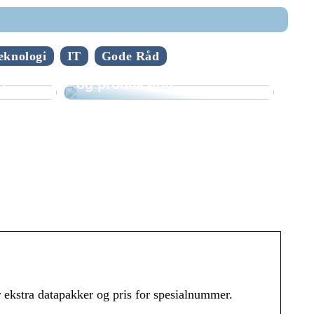
Spennende teknologi
eknologi
IT
Gode Råd
fornyer mekanisk industri
t?
og produksjon
r ekstra datapakker og pris for spesialnummer.