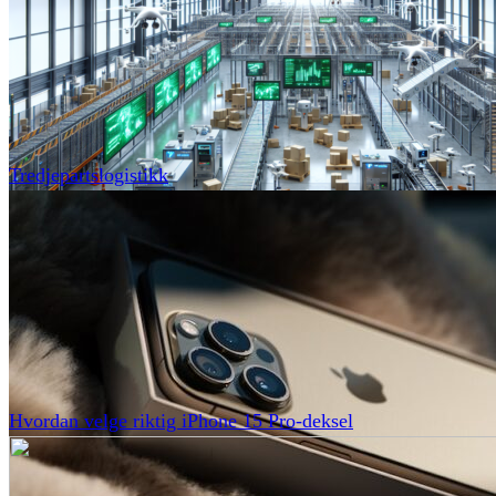
Tredjepartslogistikk
Hvordan velge riktig iPhone 15 Pro-deksel