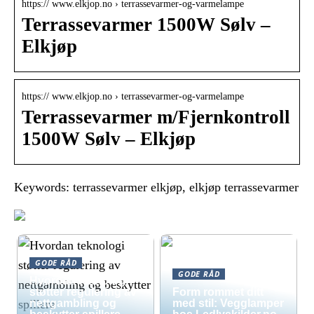
https:// www.elkjop.no › terrassevarmer-og-varmelampe
Terrassevarmer 1500W Sølv –
Elkjøp
https:// www.elkjop.no › terrassevarmer-og-varmelampe
Terrassevarmer m/Fjernkontroll
1500W Sølv – Elkjøp
Keywords: terrassevarmer elkjøp, elkjøp terrassevarmer
GODE RÅD
GODE RÅD
Hvordan teknologi
støtter regulering av
Form rommet ditt
nettgambling og
med stil: Vegglamper