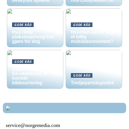
beskytter spillere
hos Ledlyskilder.no
GODE RÅD
GODE RÅD
Hva riktig
Hvordan skaffe seg
plakatoppheng kan
et billig
gjøre for deg
mobilabonnement?
GODE RÅD
Opplysningsskilt –
En veiledning til
GODE RÅD
korrekt
kildesortering
Tredjepartslogistikk
service@norgemedia.com