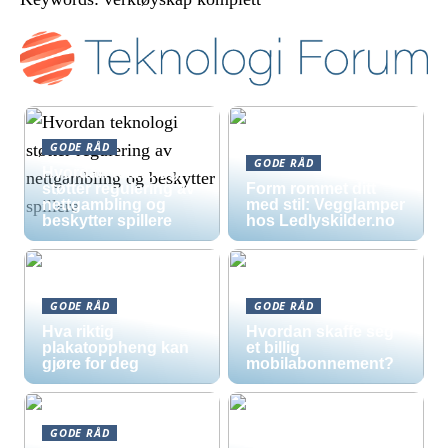
GODE RÅD
GODE RÅD
Hvordan teknologi
støtter regulering av
Form rommet ditt
nettgambling og
med stil: Vegglamper
beskytter spillere
hos Ledlyskilder.no
GODE RÅD
GODE RÅD
Hva riktig
Hvordan skaffe seg
plakatoppheng kan
et billig
gjøre for deg
mobilabonnement?
GODE RÅD