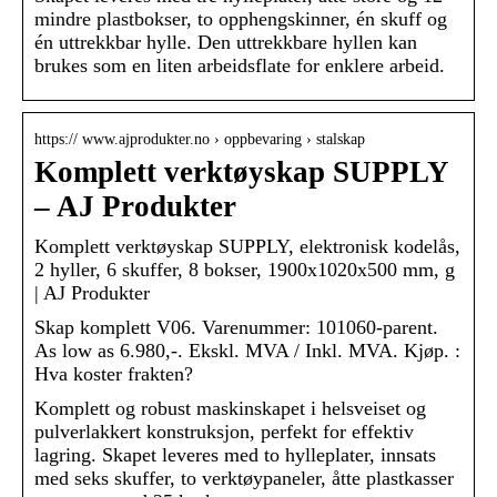
mindre plastbokser, to opphengskinner, én skuff og
én uttrekkbar hylle. Den uttrekkbare hyllen kan
brukes som en liten arbeidsflate for enklere arbeid.
https:// www.ajprodukter.no › oppbevaring › stalskap
Komplett verktøyskap SUPPLY
– AJ Produkter
Komplett verktøyskap SUPPLY, elektronisk kodelås,
2 hyller, 6 skuffer, 8 bokser, 1900x1020x500 mm, g
| AJ Produkter
Skap komplett V06. Varenummer: 101060-parent.
As low as 6.980,-. Ekskl. MVA / Inkl. MVA. Kjøp. :
Hva koster frakten?
Komplett og robust maskinskapet i helsveiset og
pulverlakkert konstruksjon, perfekt for effektiv
lagring. Skapet leveres med to hylleplater, innsats
med seks skuffer, to verktøypaneler, åtte plastkasser