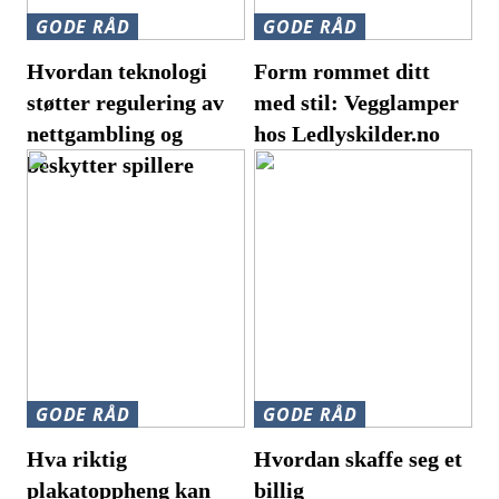
GODE RÅD
GODE RÅD
Hvordan teknologi
Form rommet ditt
støtter regulering av
med stil: Vegglamper
nettgambling og
hos Ledlyskilder.no
beskytter spillere
GODE RÅD
GODE RÅD
Hva riktig
Hvordan skaffe seg et
plakatoppheng kan
billig