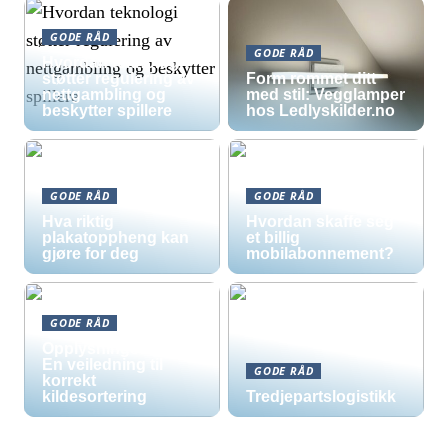
GODE RÅD
GODE RÅD
Hvordan teknologi
støtter regulering av
Form rommet ditt
nettgambling og
med stil: Vegglamper
beskytter spillere
hos Ledlyskilder.no
GODE RÅD
GODE RÅD
Hva riktig
Hvordan skaffe seg
plakatoppheng kan
et billig
gjøre for deg
mobilabonnement?
GODE RÅD
Opplysningsskilt –
En veiledning til
GODE RÅD
korrekt
kildesortering
Tredjepartslogistikk